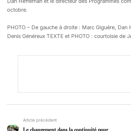
Dan Heffernan et le directeur des Programmes commu
octobre.
PHOTO – De gauche à droite : Marc Giguère, Dan He
Denis Généreux TEXTE et PHOTO : courtoisie de J
Article précédent
Le changement dans la continuité pour