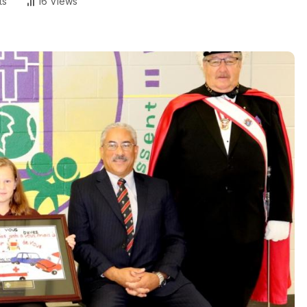
ts
16 Views