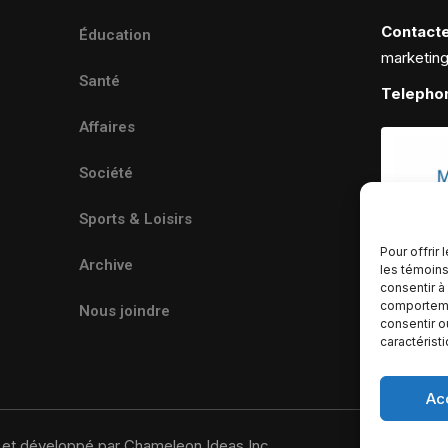
Contact
Éducation
marketin
Santé
Telepho
Affaires
Société
Sports & Loisirs
Pour offrir
Archive
les témoins
consentir à
comportemen
Nous joindre
consentir o
caractérist
Ac
u et développé par Chameleon Ideas Inc.