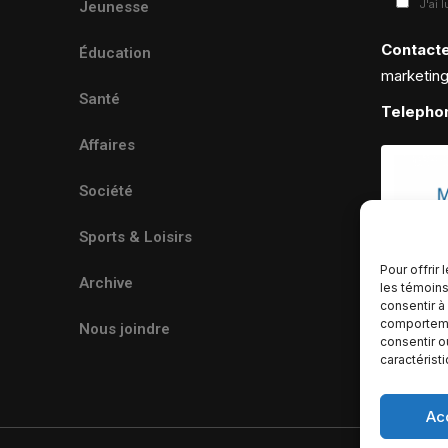
J'ai 
Jeunesse
Contact
Éducation
marketin
Santé
Telepho
Affaires
Société
Sports & Loisirs
Pour offrir
Archive
les témoins
consentir à
comportemen
Nous joindre
consentir o
caractérist
Ac