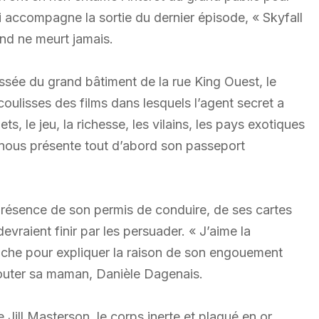
ui accompagne la sortie du dernier épisode, « Skyfall
nd ne meurt jamais.
sée du grand bâtiment de la rue King Ouest, le
coulisses des films dans lesquels l’agent secret a
ts, le jeu, la richesse, les vilains, les pays exotiques
 nous présente tout d’abord son passeport
présence de son permis de conduire, de ses cartes
evraient finir par les persuader. « J’aime la
roche pour expliquer la raison de son engouement
ajouter sa maman, Danièle Dagenais.
 Jill Masterson, le corps inerte et plaqué en or,