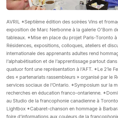
AVRIL *Septième édition des soirées Vins et froma
exposition de Marc Nerbonne à la galerie O’Born d
tableaux. *Mise en place du projet Paris-Toronto à 
Résidences, expositions, colloques, ateliers et di
internationale des apprenants adultes rend hommage
l’alphabétisation et de l’apprentissage partout da
quatuor font une représentation à l’AFT. *Le 21e Fe
des « partenariats rassembleurs » organisé par le 
services sociaux de l’Ontario. *Symposium sur la mo
recherches en éducation franco-ontarienne. *Domin
au Studio de la francophonie canadienne à Toronto.
Lightbox *Cabaret-chanson en hommage à Barbara à
foire d’informations aux couleurs de la francophoni