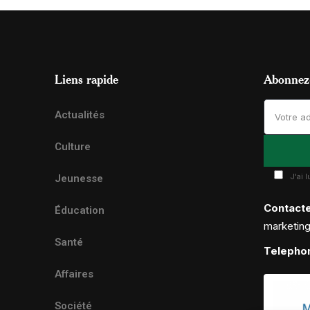
Liens rapide
Abonnez-
Actualités
Culture
J'ai 
Jeunesse
Contact
Éducation
marketin
Santé
Telepho
Affaires
Société