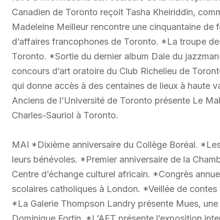
Canadien de Toronto reçoit Tasha Kheiriddin, comm
Madeleine Meilleur rencontre une cinquantaine de 
d’affaires francophones de Toronto. *La troupe de
Toronto. *Sortie du dernier album Dale du jazzman 
concours d’art oratoire du Club Richelieu de Toron
qui donne accès à des centaines de lieux à haute va
Anciens de l’Université de Toronto présente Le Mal
Charles-Sauriol à Toronto.
MAI *Dixième anniversaire du Collège Boréal. *Le
leurs bénévoles. *Premier anniversaire de la Cha
Centre d’échange culturel africain. *Congrès annue
scolaires catholiques à London. *Veillée de contes
*La Galerie Thompson Landry présente Mues, une e
Dominique Fortin. *L’AFT présente l’exposition inte