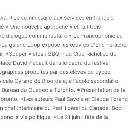
wa. *Le commissaire aux services en français,
lé « Une nouvelle approche » et fait trois
 de dialogue communautaire « La Francophonie au
 *La galerie Loop expose les œuvres d’Éric Farache.
al. *Souper « steak BBQ » du Club Richelieu de
ace David Pecault dans le cadre du festival
ographies produites par des élèves du Lycée
icale Cyrano de Bloordale, à l’école secondaire
e Bureau du Québec à Toronto. *Présentation de la
Toronto. *Les auteurs Paul Savoie et Claude Forand
ien chef intérimaire du Parti libéral du Canada, Bob
nc la vie politique. *Le 21 juin : fête de la