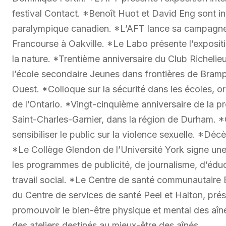
festival Contact. *Benoît Huot et David Eng sont i
paralympique canadien. *L’AFT lance sa campagne 
Francourse à Oakville. *Le Labo présente l’expositi
la nature. *Trentième anniversaire du Club Richelieu
l’école secondaire Jeunes dans frontières de Brampt
Ouest. *Colloque sur la sécurité dans les écoles, o
de l’Ontario. *Vingt-cinquième anniversaire de la p
Saint-Charles-Garnier, dans la région de Durham. 
sensibiliser le public sur la violence sexuelle. *Dé
*Le Collège Glendon de l’Université York signe une
les programmes de publicité, de journalisme, d’éduc
travail social. *Le Centre de santé communautaire B
du Centre de services de santé Peel et Halton, pré
promouvoir le bien-être physique et mental des aîn
des ateliers destinés au mieux-être des aînés.