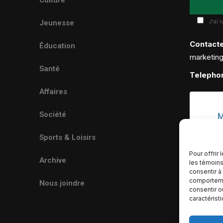
J'ai 
Jeunesse
Contact
Éducation
marketin
Santé
Telepho
Affaires
Société
Sports & Loisirs
Pour offrir
Archive
les témoins
consentir à
comportemen
Nous joindre
consentir o
caractérist