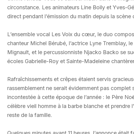
circonstance. Les animateurs Line Boily et Yves-G
direct pendant l’émission du matin depuis la scène 
L’ensemble vocal Les Voix du cœur, le duo compos
chanteur Michel Bérubé, l’actrice Lyne Tremblay, le
Mignault, et le percussionniste Njacko Backo se suc
écoles Gabrielle-Roy et Sainte-Madeleine chantèren
Rafraîchissements et crêpes étaient servis gracieus
rassemblement ne serait évidemment pas complet sa
incontestée à cette époque de l’année : le Père Noël!
célèbre vieil homme à la barbe blanche et prendre l
reste de la famille.
Quelques minutes avant 11 heures, l’annonce était fai