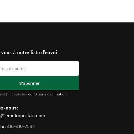
vous à notre liste d’envoi
lu et j'accepte les
conditions d'utilisation
ez-nous:
g@lemetropolitain.com
ne:
416-410-2562