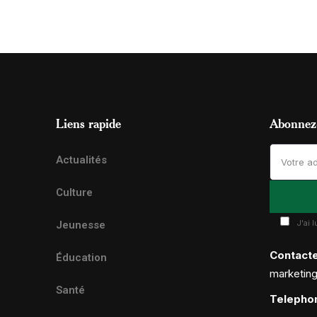
Liens rapide
Abonnez-
Actualités
Culture
J'ai 
Jeunesse
Contact
Éducation
marketin
Santé
Telepho