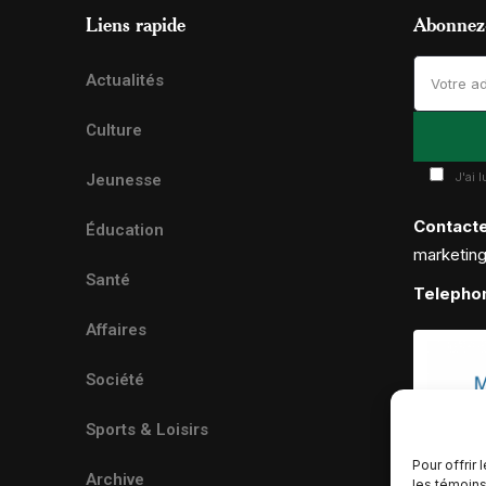
Liens rapide
Abonnez-
Actualités
Culture
J'ai 
Jeunesse
Contact
Éducation
marketin
Santé
Telepho
Affaires
Société
Sports & Loisirs
Pour offrir
Archive
les témoins