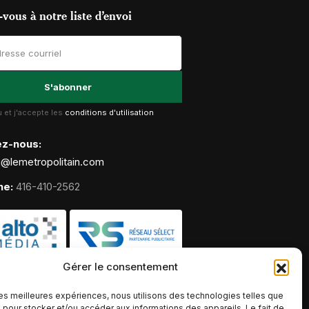
vous à notre liste d’envoi
lu et j'accepte les
conditions d'utilisation
ez-nous:
g@lemetropolitain.com
ne:
416-410-2562
Gérer le consentement
 les meilleures expériences, nous utilisons des technologies telles que
 pour stocker et/ou accéder aux informations des appareils. Le fait de