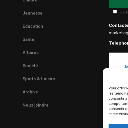
J'ai 
Jeunesse
Contact
Éducation
marketin
Santé
Telepho
Affaires
Société
Sports & Loisirs
Pour offrir
Archive
les témoins
consentir à
comportemen
Nous joindre
consentir o
caractérist