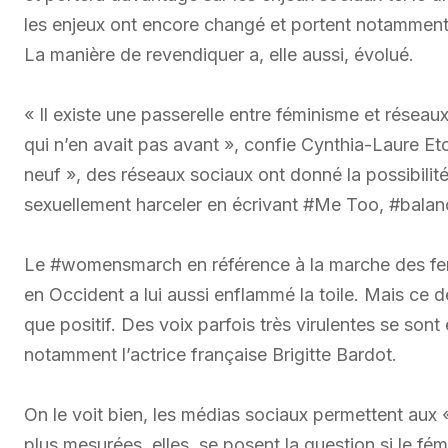
les enjeux ont encore changé et portent notamment s
La manière de revendiquer a, elle aussi, évolué.
« Il existe une passerelle entre féminisme et réseau
qui n’en avait pas avant », confie Cynthia-Laure
neuf », des réseaux sociaux ont donné la possibilité
sexuellement harceler en écrivant #Me Too, #balan
Le #womensmarch en référence à la marche des fem
en Occident a lui aussi enflammé la toile. Mais ce d
que positif. Des voix parfois très virulentes se so
notamment l’actrice française Brigitte Bardot.
On le voit bien, les médias sociaux permettent aux «
plus mesurées, elles, se posent la question si le f