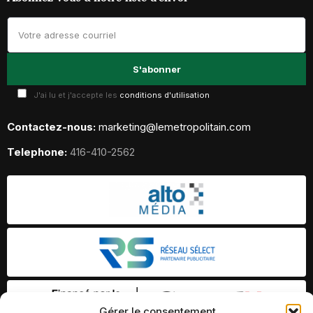
J'ai lu et j'accepte les
conditions d'utilisation
Contactez-nous:
marketing@lemetropolitain.com
Telephone:
416-410-2562
Gérer le consentement