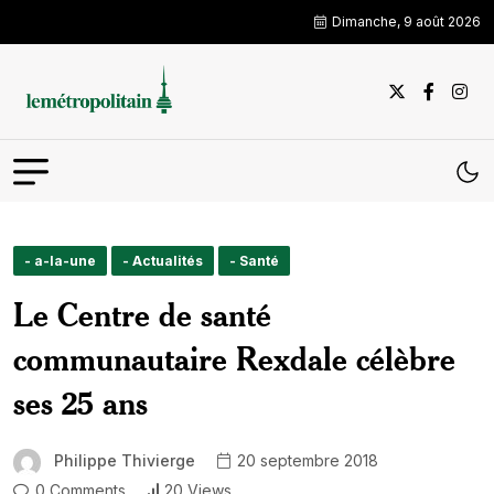
Dimanche, 9 août 2026
- a-la-une
- Actualités
- Santé
Le Centre de santé
communautaire Rexdale célèbre
ses 25 ans
Philippe Thivierge
20 septembre 2018
0 Comments
20 Views