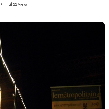
ts
22 Views