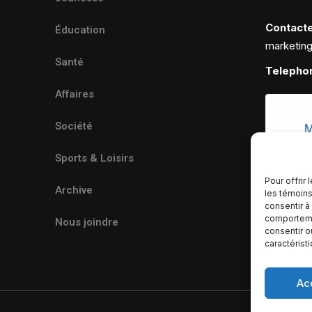
Contact
Éducation
marketin
Santé
Telepho
Affaires
Société
Sports & Loisirs
Pour offrir
Archive
les témoins
consentir à
comportemen
Nous joindre
consentir o
caractérist
Ac