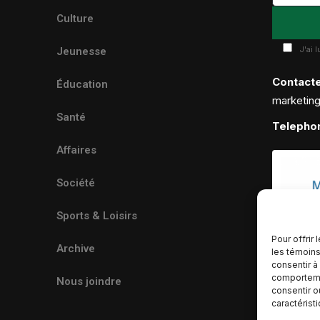
Culture
J'ai 
Jeunesse
Contact
Éducation
marketin
Santé
Telepho
Affaires
Société
Sports & Loisirs
Pour offrir
Archive
les témoins
consentir à
comportemen
Nous joindre
consentir o
caractérist