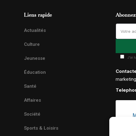
Liens rapide
Abonnez-
Actualités
Culture
J'ai 
Jeunesse
Contact
Éducation
marketin
Santé
Telepho
Affaires
Société
Sports & Loisirs