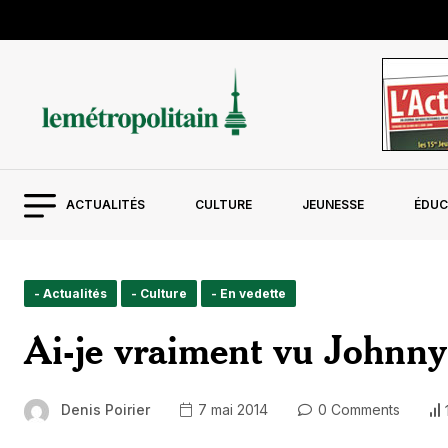
ACTUALITÉS
CULTURE
JEUNESSE
ÉDUC
- Actualités
- Culture
- En vedette
Ai-je vraiment vu Johnny
Denis Poirier
7 mai 2014
0 Comments