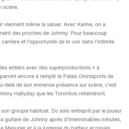
n scène.
viennent même la saluer. Avec Karine, on a
streint des proches de Johnny. Pour beaucoup
carrière et l’opportunité de le voir dans l’intimité
des entiers avec des superproductions « à
il parvint encore à remplir le Palais Omnisports de
 Au-delà de son immense présence sur scène, c’est
hnny Hallyday que les Torontois retiendront.
on groupe habituel. Du solo entreprit par le joueur
a guitare de Johnny après d’interminables minutes,
Le Mesurier et à la justesse du batteur écossais