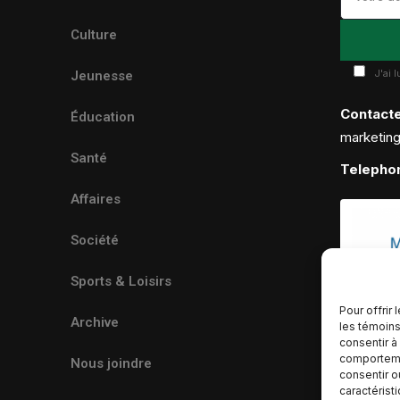
Culture
J'ai 
Jeunesse
Contact
Éducation
marketin
Santé
Telepho
Affaires
Société
Sports & Loisirs
Pour offrir
Archive
les témoins
consentir à
comportemen
Nous joindre
consentir o
caractérist