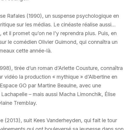
ise Rafales (1990), un suspense psychologique en
itique sur les médias. Le cinéaste réalise aussi…
 et il promet qu’on ne l’y reprendra plus. Puis, en
 sur le comédien Olivier Guimond, qui connaîtra un
émeaux cette année-là.
(1998), tirée d’un roman d’Arlette Cousture, connaîtra
ur vidéo la production « mythique » d’Albertine en
l’Espace GO par Martine Beaulne, avec une
e Lachapelle – mais aussi Macha Limonchik, Élise
laine Tremblay.
ie (2013), suit Kees Vanderheyden, qui fait le tour
 événements qui ont bouleversé sa jeunesse dans son