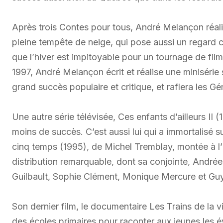
Après trois Contes pour tous, André Melançon réal
pleine tempête de neige, qui pose aussi un regard cr
que l’hiver est impitoyable pour un tournage de film,
1997, André Melançon écrit et réalise une minisérie
grand succès populaire et critique, et raflera les G
Une autre série télévisée, Ces enfants d’ailleurs II 
moins de succès. C’est aussi lui qui a immortalisé s
cinq temps (1995), de Michel Tremblay, montée à 
distribution remarquable, dont sa conjointe, André
Guilbault, Sophie Clément, Monique Mercure et Guy
Son dernier film, le documentaire Les Trains de la v
des écoles primaires pour raconter aux jeunes les