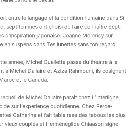
reine parfois le destin.
apport entre le langage et la condition humaine dans Si
d, sept femmes ont choisi de faire connaître Sept-
mes d’inspiration japonaise. Joanne Morency sur
de en suspens dans Tes lunettes sans ton regard.
tte année, Michel Ouellette passe du théâtre à la
nt à Michel Dallaire et Aziza Rahmouni, ils cosignent
 Maroc et le Canada.
ecueil de Michel Dallaire paraît chez L’Interligne;
cide sur l’expérience quotidienne. Chez Perce-
es Catherine et fait table rase des tabous les plus
ur vieux couples et Herménégilde Chiaason signe