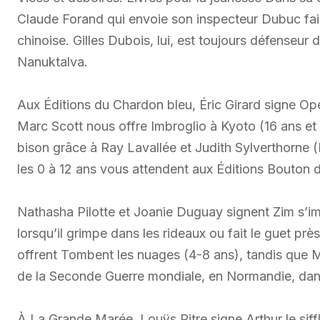
Claude Forand qui envoie son inspecteur Dubuc fa
chinoise. Gilles Dubois, lui, est toujours défense
Nanuktalva.
Aux Éditions du Chardon bleu, Éric Girard signe O
Marc Scott nous offre Imbroglio à Kyoto (16 ans et
bison grâce à Ray Lavallée et Judith Sylverthorne
les 0 à 12 ans vous attendent aux Éditions Bouton
Nathasha Pilotte et Joanie Duguay signent Zim s’im
lorsqu’il grimpe dans les rideaux ou fait le guet pr
offrent Tombent les nuages (4-8 ans), tandis qu
de la Seconde Guerre mondiale, en Normandie, dans 
À La Grande Marée, Louÿs Pitre signe Arthur le sif