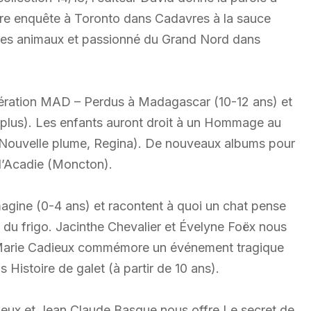
ire enquête à Toronto dans Cadavres à la sauce
ur des animaux et passionné du Grand Nord dans
pération MAD – Perdus à Madagascar (10-12 ans) et
 plus). Les enfants auront droit à un Hommage au
 (Nouvelle plume, Regina). De nouveaux albums pour
 d’Acadie (Moncton).
agine (0-4 ans) et racontent à quoi un chat pense
ès du frigo. Jacinthe Chevalier et Évelyne Foëx nous
e Marie Cadieux commémore un événement tragique
Histoire de galet (à partir de 10 ans).
fleux et Jean Claude Basque nous offre Le secret de