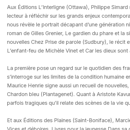
Aux Éditions L’Interligne (Ottawa), Philippe Simard
lecteur à réfléchir sur les grands enjeux contempora
nous révèle le portrait décapant d’une génération nih
roman de Gilles Grenier, Le gardien du phare et la sir
nouvelles Chez Prise de parole (Sudbury), le récit 
L’enfant-feu de Michèle Vinet et Car les dieux sont
La première pose un regard sur le quotidien des fra
s’interroge sur les limites de la condition humaine en
Maurice Henrie signe aussi un recueil de nouvelles,
Chardon bleu (Plantagenet). Quant à Aristote Kavun
parfois tragiques qu’il relate des scènes de la vie 
Et aux Éditions des Plaines (Saint-Boniface), Marcie
Vices et déboires. Livres pour la jeunesse Dans sa c