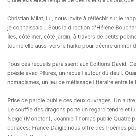
d’une existence remplie de désirs et d’illusions que f
Christian Milat, lui, nous invite à réfléchir sur le r
je connaissais… Sous la direction d’Hélène Bouchar
Îles, côté mer, côté jardin, à travers de petits poè
tourne elle aussi vers le haïku pour décrire un mon
Tous ces recueils paraissent aux Éditions David. Ce
poésie avec Pliures, un recueil autour du deuil. Qua
nomadismes, un jeu de métissage littéraire entre le
Prise de parole publie ces deux ouvrages. Un autre r
Le souffle des dragons porte un regard tendre et lu
Neige (Moncton), Joannie Thomas publie Quatre patt
coriaces; France Daigle nous offre des Poèmes po