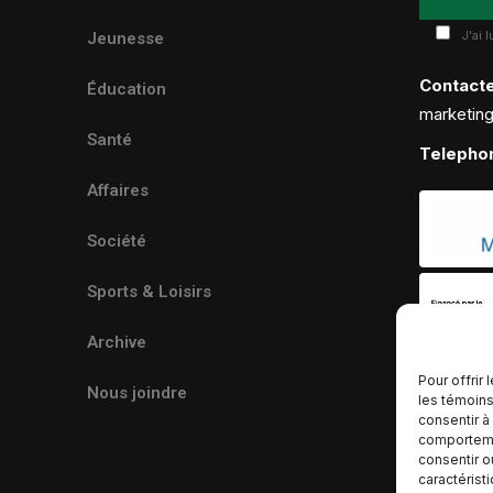
J'ai 
Jeunesse
Contact
Éducation
marketin
Santé
Telepho
Affaires
Société
Sports & Loisirs
Archive
Pour offrir
Nous joindre
les témoins
consentir à
comportemen
consentir o
caractérist