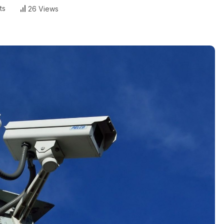
ts
26 Views