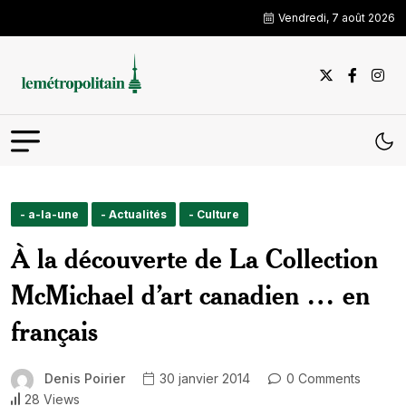
Vendredi, 7 août 2026
- a-la-une
- Actualités
- Culture
À la découverte de La Collection
McMichael d’art canadien … en
français
Denis Poirier
30 janvier 2014
0 Comments
28 Views