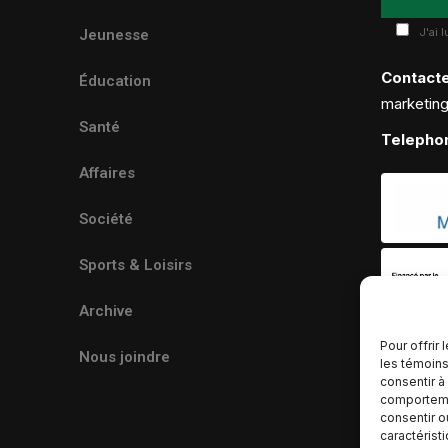
J'ai 
Jeunesse
Contact
Éducation
marketin
Santé
Telepho
Affaires
Société
Sports & Loisirs
Archive
Pour offrir
Nous joindre
les témoins
consentir à
comportemen
consentir o
caractérist