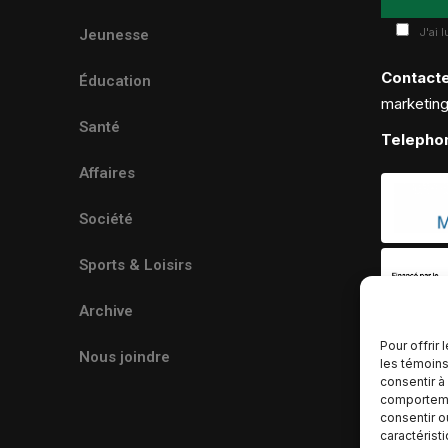
J'ai 
Jeunesse
Contact
Éducation
marketin
Santé
Telepho
Affaires
Société
Sports & Loisirs
Archive
Pour offrir
Nous joindre
les témoins
consentir à
comportemen
consentir o
caractérist